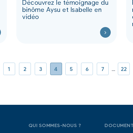
Découvrez le témoignage du
binôme Aysu et Isabelle en
vidéo
1
2
3
4
5
6
7
…
22
QUI SOMMES-NOUS ?
DOCUMENT