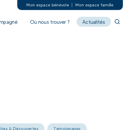
Mon espace bénévole
Mon espace famille
ompagné
Où nous trouver ?
Actualités
ties & Découvertes
Témoignages