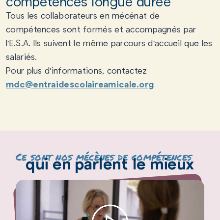
compétences longue durée
Tous les collaborateurs en mécénat de
compétences sont formés et accompagnés par
l'E.S.A. Ils suivent le même parcours d'accueil que les
salariés.
Pour plus d'informations, contactez
mdc@entraidescolaireamicale.org
Ce sont nos mécènes de compétences
qui en parlent le mieux