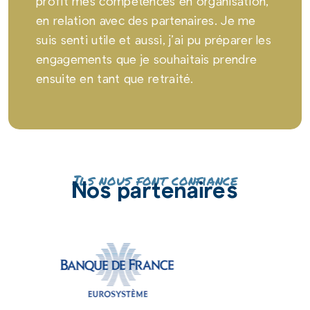
profit mes compétences en organisation,
en relation avec des partenaires. Je me
suis senti utile et aussi, j’ai pu préparer les
engagements que je souhaitais prendre
ensuite en tant que retraité.
Ils nous font confiance
Nos partenaires