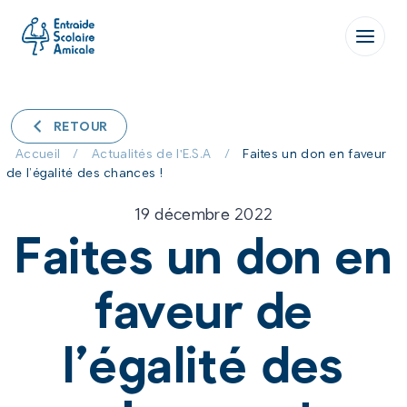
Aller
au
contenu
RETOUR
Accueil
/
Actualités de l'E.S.A
/
Faites un don en faveur
de l’égalité des chances !
19 décembre 2022
Faites un don en
faveur de
l’égalité des