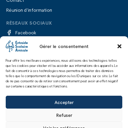
Réunion d’information
RÉSEAUX SOCIAUX
Facebook
Instagram
Gérer le consentement
LinkedIn
Pour offrir les meilleures expériences, nous utilisons des technologies telles
YouTube
que les cookies pour stocker et/ou accéder aux informations des appareils. Le
fait de consentir à ces technologies nous permettra de traiter des données
telles que le comportement de navigation ou les ID uniques sur ce site. Le fait
de ne pas consentir ou de retirer son consentement peut avoir un effet négatif
sur certaines caractéristiques et fonctions.
Politique de confidentialité
Mentions légales
Accepter
Cookies
1-3 rue Frédérick Lemaître - 75020 Paris - Tél. 01 40
Refuser
40 26 60
Voir les préférences