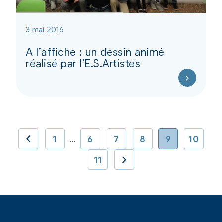
3 mai 2016
A l’affiche : un dessin animé
réalisé par l’E.S.Artistes
1
…
6
7
8
9
10
11