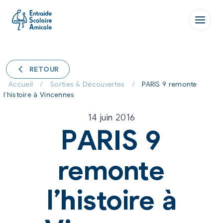
Aller
au
contenu
RETOUR
Accueil
/
Sorties & Découvertes
/
PARIS 9 remonte
l’histoire à Vincennes
14 juin 2016
PARIS 9
remonte
l’histoire à