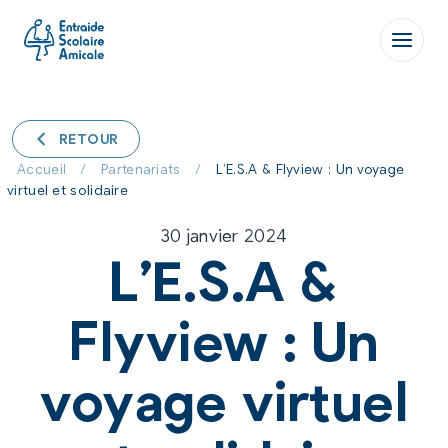
Aller
au
contenu
RETOUR
Accueil
/
Partenariats
/
L’E.S.A & Flyview : Un voyage
virtuel et solidaire
30 janvier 2024
L’E.S.A &
Flyview : Un
voyage virtuel