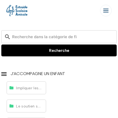
Aller
au
contenu
Recherche
J'ACCOMPAGNE UN ENFANT
Impliquer les parents
Le soutien scolaire