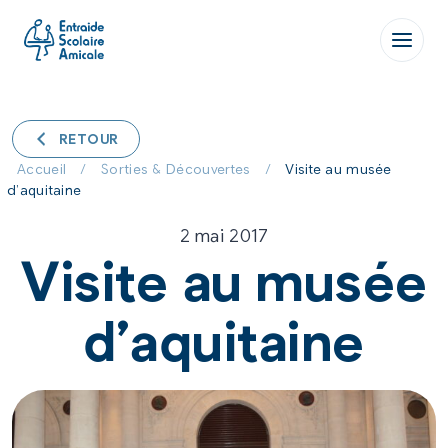
Aller
au
contenu
RETOUR
Accueil
/
Sorties & Découvertes
/
Visite au musée
d’aquitaine
2 mai 2017
Visite au musée
d’aquitaine