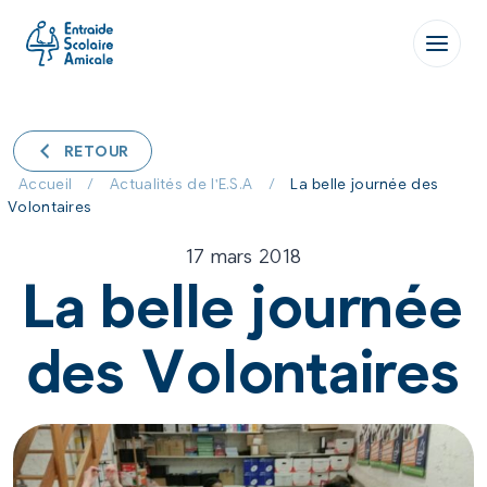
Aller
au
contenu
RETOUR
Accueil
/
Actualités de l'E.S.A
/
La belle journée des
Volontaires
17 mars 2018
La belle journée
des Volontaires