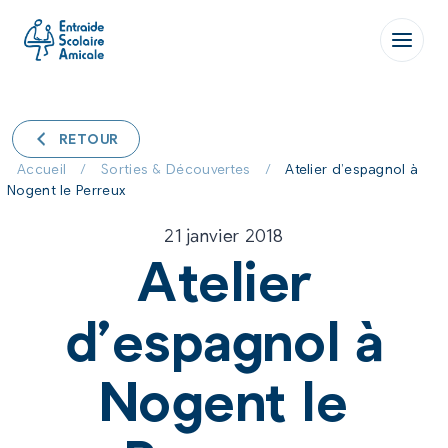
Aller
au
contenu
RETOUR
Accueil
/
Sorties & Découvertes
/
Atelier d’espagnol à
Nogent le Perreux
21 janvier 2018
Atelier
d’espagnol à
Nogent le