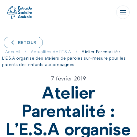
Aller
au
contenu
RETOUR
Accueil
/
Actualités de l'E.S.A
/
Atelier Parentalité :
L’E.S.A organise des ateliers de paroles sur-mesure pour les
parents des enfants accompagnés
7 février 2019
Atelier
Parentalité :
L’E.S.A organise