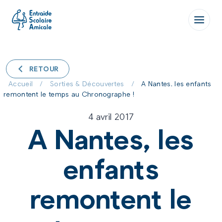
Aller
au
contenu
RETOUR
Accueil
/
Sorties & Découvertes
/
A Nantes, les enfants
remontent le temps au Chronographe !
4 avril 2017
A Nantes, les
enfants
remontent le